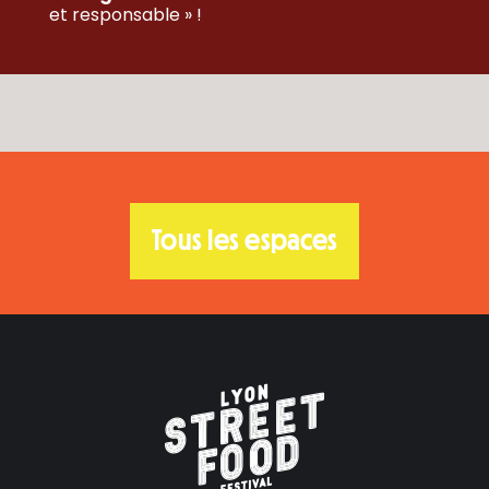
op
et responsable » !
wi
ne
in
wi
ne
wi
My Marchy – Exposants
Tous les espaces