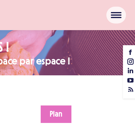
 !
pace par espace !
Plan