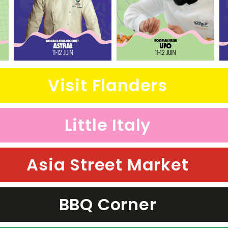
Visit Flanders
Little Italy
Asia Street Market
BBQ Corner