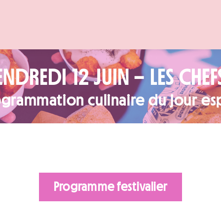
ENDREDI 12 JUIN – LES CHEFS
grammation culinaire du jour es
Programme festivalier